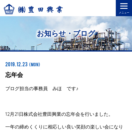
togg
navi
お知らせ・ブログ
2019.12.23
(Mon)
忘年会
ブログ担当の事務員 みほ です♪
12月21日株式会社豊田興業の忘年会を行いました。
一年の締めくくりに相応しい良い笑顔の楽しい会になり