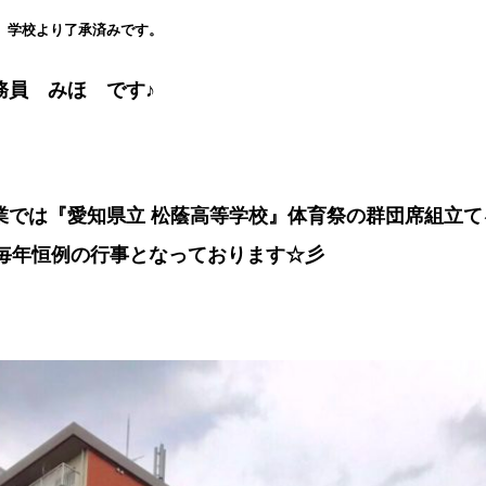
、学校より了承済みです。
務員 みほ です♪
業では『愛知県立 松蔭高等学校』体育祭の群団席組立て
)/毎年恒例の行事となっております☆彡