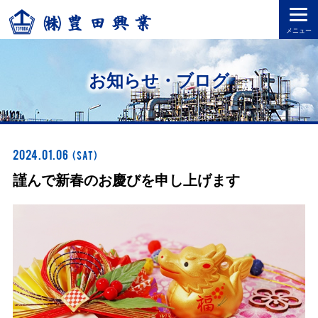
togg
navi
お知らせ・ブログ
2024.01.06
(Sat)
謹んで新春のお慶びを申し上げます